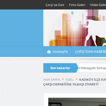
Çarşı’ya Dair
Foto Galeri
Video Galer
Anasayfa
ÇARŞI’DAN HABER
 Projesinde Çalışmalar Sürüyor, Kıyıdaki Dönüşüm Tartışılıyor
Son haberler
Tahsi
ANA SAYFA
ÖZEL
KADIKÖY İLÇE K
ÇARŞI DERNEĞINE YILBAŞI ZIYARETI