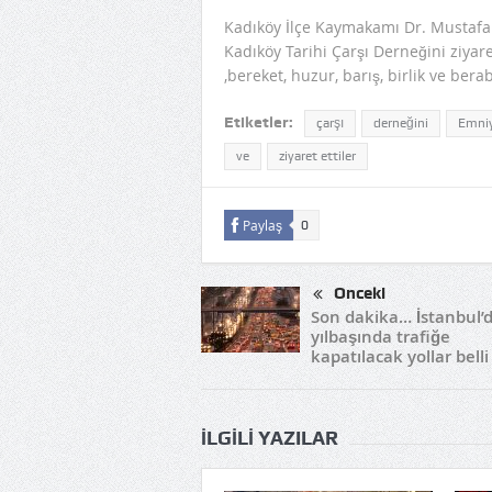
Kadıköy İlçe Kaymakamı Dr. Mustafa 
Kadıköy Tarihi Çarşı Derneğini ziyar
,bereket, huzur, barış, birlik ve ber
Etiketler:
çarşı
derneğini
Emni
ve
ziyaret ettiler
Paylaş
0
Önceki
Son dakika… İstanbul’
yılbaşında trafiğe
kapatılacak yollar belli
İLGILI YAZILAR