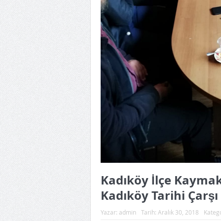
Kadıköy İlçe Kayma
Kadıköy Tarihi Çarşı
Yazar:
admin
Tarih:
Aralık 30, 2018
Kateg