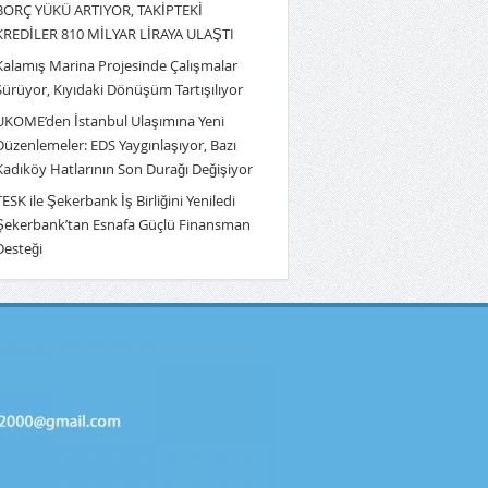
BORÇ YÜKÜ ARTIYOR, TAKİPTEKİ
KREDİLER 810 MİLYAR LİRAYA ULAŞTI
Kalamış Marina Projesinde Çalışmalar
Sürüyor, Kıyıdaki Dönüşüm Tartışılıyor
UKOME’den İstanbul Ulaşımına Yeni
Düzenlemeler: EDS Yaygınlaşıyor, Bazı
Kadıköy Hatlarının Son Durağı Değişiyor
TESK ile Şekerbank İş Birliğini Yeniledi
Şekerbank’tan Esnafa Güçlü Finansman
Desteği