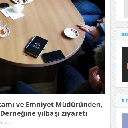
BO
IL
kamı ve Emniyet Müdüründen,
 Derneğine yılbaşı ziyareti
ori:
ÖZEL