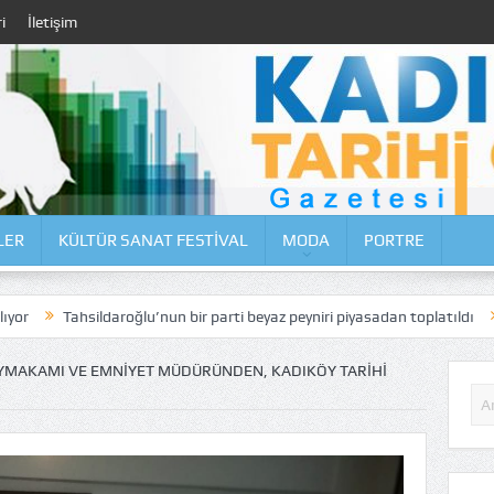
i
İletişim
LER
KÜLTÜR SANAT FESTİVAL
MODA
PORTRE
ldaroğlu’nun bir parti beyaz peyniri piyasadan toplatıldı
Moda Caddes
AYMAKAMI VE EMNIYET MÜDÜRÜNDEN, KADIKÖY TARIHI