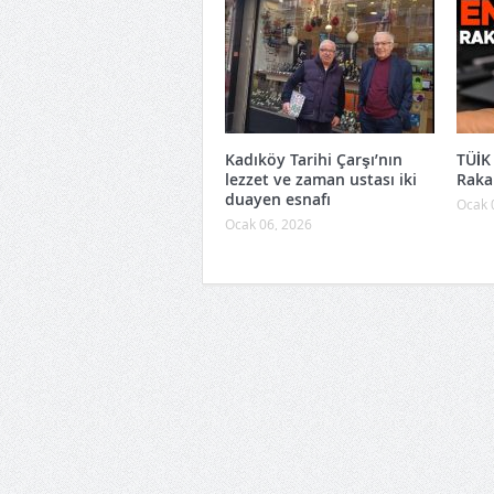
Kadıköy Tarihi Çarşı’nın
TÜİK 
lezzet ve zaman ustası iki
Raka
duayen esnafı
Ocak 
Ocak 06, 2026