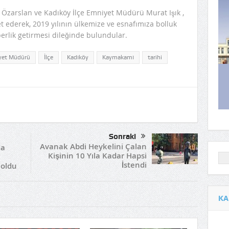
Özarslan ve Kadıköy İlçe Emniyet Müdürü Murat Işık ,
et ederek, 2019 yılının ülkemize ve esnafımıza bolluk
aberlik getirmesi dileğinde bulundular.
yet Müdürü
İlçe
Kadıköy
Kaymakamı
tarihi
Sonraki
Avanak Abdi Heykelini Çalan
da
Kişinin 10 Yıla Kadar Hapsi
İstendi
 oldu
KA