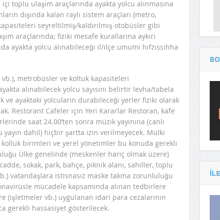
 içi toplu ulaşım araçlarında ayakta yolcu alınmasına
arın dışında kalan raylı sistem araçları (metro,
apasiteleri seyreltilmiş/kaldırılmış otobüsler gibi
aşım araçlarında; fiziki mesafe kurallarına aykırı
a ayakta yolcu alınabileceği il/ilçe umumi hıfzıssıhha
BO
 vb.), metrobüsler ve koltuk kapasiteleri
ayakta alınabilecek yolcu sayısını belirtir levha/tabela
 ve ayaktaki yolcuların durabileceği yerler fiziki olarak
ak. Restorant Cafeler için Yeri Kararlar Restoran, kafe
lerinde saat 24.00’ten sonra müzik yayınına (canlı
ü yayın dahil) hiçbir şartta izin verilmeyecek. Mülki
kolluk birimleri ve yerel yönetimler bu konuda gerekli
uluğu Ülke genelinde (meskenler hariç olmak üzere)
adde, sokak, park, bahçe, piknik alanı, sahiller, toplu
IL
r vb.) vatandaşlara istisnasız maske takma zorunluluğu
oronavirüsle mücadele kapsamında alınan tedbirlere
re (işletmeler vb.) uygulanan idari para cezalarının
 gerekli hassasiyet gösterilecek.