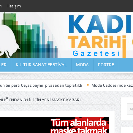
i
İletişim
LER
KÜLTÜR SANAT FESTİVAL
MODA
PORTRE
beyaz peyniri piyasadan toplatıldı
Moda Caddesi’nde kazı ve tamir ç
NLIĞI’NDAN 81 İL IÇIN YENI MASKE KARARI