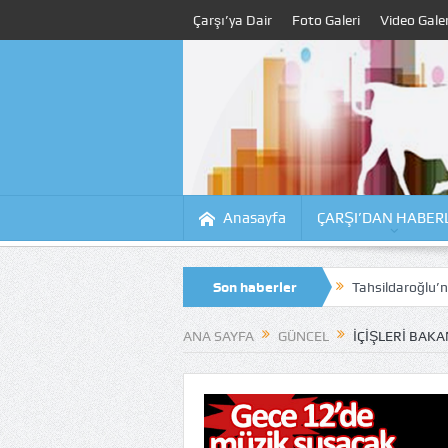
Çarşı’ya Dair
Foto Galeri
Video Galer
Anasayfa
ÇARŞI’DAN HABER
 Sürüyor, Kıyıdaki Dönüşüm Tartışılıyor
Son haberler
Tahsildaroğlu’nun bir parti 
ANA SAYFA
GÜNCEL
İÇIŞLERI BAKA