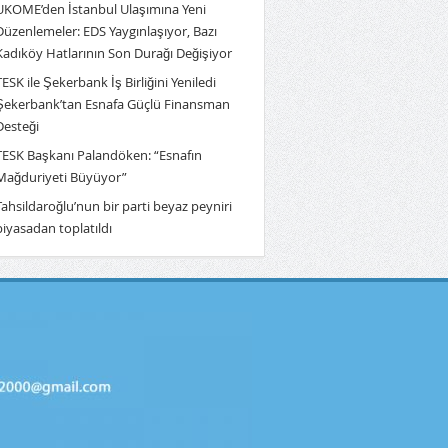
UKOME’den İstanbul Ulaşımına Yeni
Düzenlemeler: EDS Yaygınlaşıyor, Bazı
Kadıköy Hatlarının Son Durağı Değişiyor
TESK ile Şekerbank İş Birliğini Yeniledi
Şekerbank’tan Esnafa Güçlü Finansman
Desteği
TESK Başkanı Palandöken: “Esnafın
Mağduriyeti Büyüyor”
Tahsildaroğlu’nun bir parti beyaz peyniri
piyasadan toplatıldı