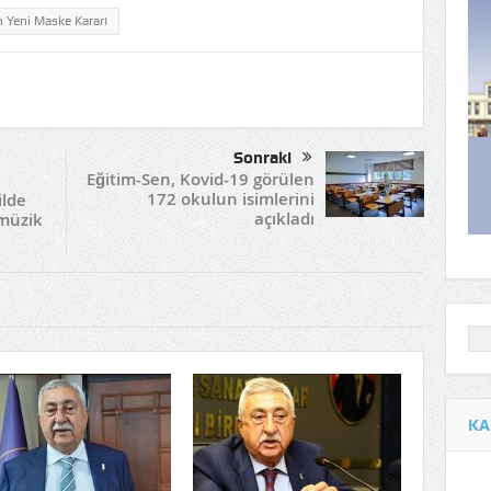
in Yeni Maske Kararı
Sonraki
Eğitim-Sen, Kovid-19 görülen
172 okulun isimlerini
ilde
açıkladı
 müzik
KA