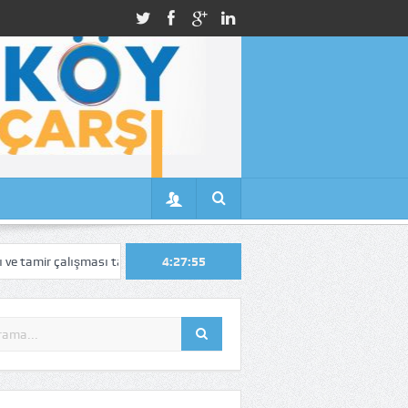
alışması tamamlandı
Açlık Sınırı 35 Bin 758 TL’ye, Yoksulluk Sınırı 11
4:27:56