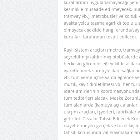
kurallarının uygulanamayacağı şehir
kesinlikle müsaade edilmeyecek. Bunl
tramvay vb.), metrobüsler ve koltuk k
ayakta yolcu taşıma ağırlıklı toplu ul
olmayacak şekilde hangi oranda/sayıd
kurulları tarafından tespit edilecek
Raylı sistem araçları (metro, tramvay
seyreltilmiş/kaldırılmış otobüslerde 
herkesin görebileceği şekilde asılacak
işaretlenmek suretiyle ilanı sağlanac
vb. tüm yeme-içme ya da eğlence yer
müzik, kayıt dinletilmesi vb. her türl
idare amirlerinin koordinasyonunda 
tüm tedbirleri alacak. Maske Zorunl
tüm alanlarda (kamuya açık alanlar, c
ulaşım araçları, işyerleri, fabrikala
getirildi. Cezalar Tahsil Edilecek K
riayet etmeyen gerçek ve tüzel kişile
tahsili konusunda vali/kaymakamlarca