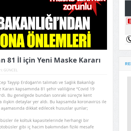
an 81 İl için Yeni Maske Kararı
RE
ri:
GÜNCEL
ep Tayyip Erdoğan’ın talimatı ve Sağlık Bakanlığı
 Kararı kapsamında 81 şehir valiliğine “Covid 19
erdi. Bu genelgede bundan sonraki süreçte kent
ilişkin detaylar yer aldı. Bu kapsamda koronavirüs ile
aşamasında dikkat edilecek hususlar şunlar;
üsler ile koltuk kapasitelerinde herhangi bir
otobüsler gibi iç hacim bakımından fiziki mesafe