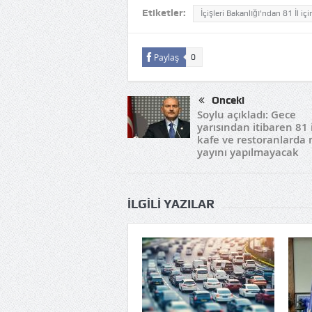
Etiketler:
İçişleri Bakanlığı'ndan 81 İl iç
Paylaş
0
Önceki
Soylu açıkladı: Gece
yarısından itibaren 81 
kafe ve restoranlarda
yayını yapılmayacak
İLGILI YAZILAR