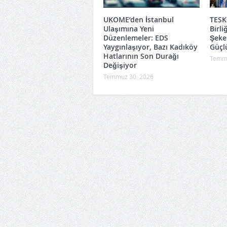
UKOME’den İstanbul
TESK
Ulaşımına Yeni
Birli
Düzenlemeler: EDS
Şeke
Yaygınlaşıyor, Bazı Kadıköy
Güçl
Hatlarının Son Durağı
Temmu
Değişiyor
Temmuz 30, 2026