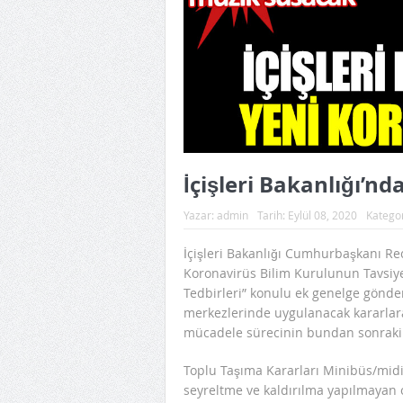
İçişleri Bakanlığı’nd
Yazar:
admin
Tarih:
Eylül 08, 2020
Katego
İçişleri Bakanlığı Cumhurbaşkanı Rec
Koronavirüs Bilim Kurulunun Tavsiye
Tedbirleri” konulu ek genelge gönd
merkezlerinde uygulanacak kararlara 
mücadele sürecinin bundan sonraki 
Toplu Taşıma Kararları Minibüs/midib
seyreltme ve kaldırılma yapılmayan 