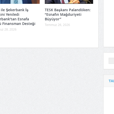
 ile Şekerbank İş
TESK Başkanı Palandöken:
ğini Yeniledi
“Esnafın Mağduriyeti
rbank’tan Esnafa
Büyüyor”
ü Finansman Desteği
Temmuz 26, 2026
z 28, 2026
TA