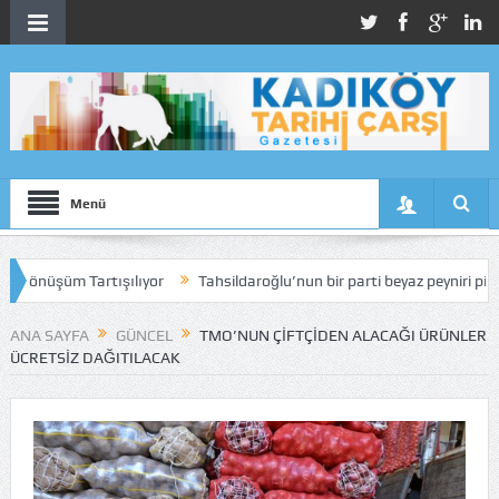
Menü
üşüm Tartışılıyor
Tahsildaroğlu’nun bir parti beyaz peyniri piyasadan 
ANA SAYFA
GÜNCEL
TMO’NUN ÇIFTÇIDEN ALACAĞI ÜRÜNLER
ÜCRETSIZ DAĞITILACAK