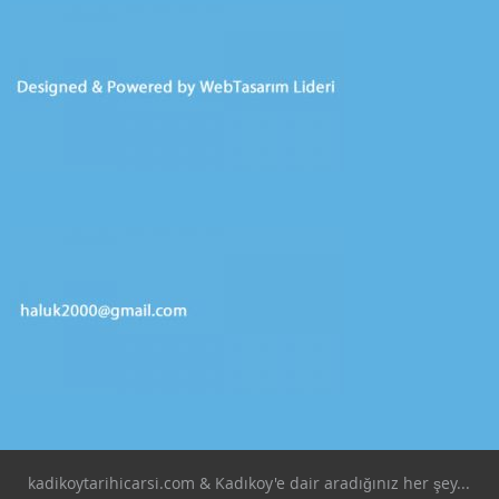
kadikoytarihicarsi.com & Kadıkoy'e dair aradığınız her şey...