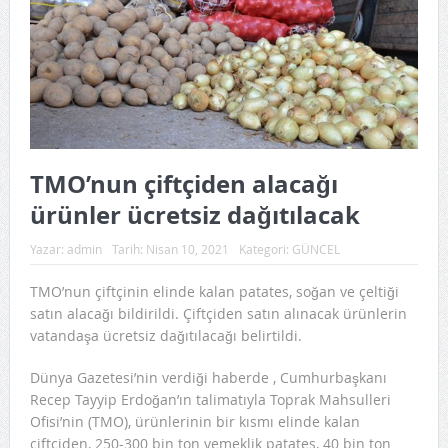
TMO’nun çiftçiden alacağı
ürünler ücretsiz dağıtılacak
Yazar:
admin
Tarih:
Nisan 10, 2021
Kategori:
GÜNCEL
TMO’nun çiftçinin elinde kalan patates, soğan ve çeltiği
satın alacağı bildirildi. Çiftçiden satın alınacak ürünlerin
vatandaşa ücretsiz dağıtılacağı belirtildi.
Dünya Gazetesi’nin verdiği haberde , Cumhurbaşkanı
Recep Tayyip Erdoğan’ın talimatıyla Toprak Mahsulleri
Ofisi’nin (TMO), ürünlerinin bir kısmı elinde kalan
çiftçiden, 250-300 bin ton yemeklik patates, 40 bin ton