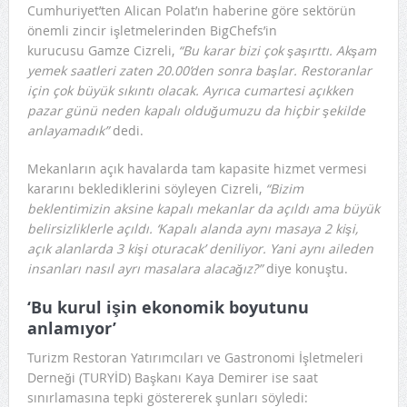
Cumhuriyet’ten Alican Polat’ın haberine göre sektörün
önemli zincir işletmelerinden BigChefs’in
kurucusu Gamze Cizreli,
“Bu karar bizi çok şaşırttı. Akşam
yemek saatleri zaten 20.00’den sonra başlar. Restoranlar
için çok büyük sıkıntı olacak. Ayrıca cumartesi açıkken
pazar günü neden kapalı olduğumuzu da hiçbir şekilde
anlayamadık”
dedi.
Mekanların açık havalarda tam kapasite hizmet vermesi
kararını beklediklerini söyleyen Cizreli,
“Bizim
beklentimizin aksine kapalı mekanlar da açıldı ama büyük
belirsizliklerle açıldı. ‘Kapalı alanda aynı masaya 2 kişi,
açık alanlarda 3 kişi oturacak’ deniliyor. Yani aynı aileden
insanları nasıl ayrı masalara alacağız?”
diye konuştu.
‘Bu kurul işin ekonomik boyutunu
anlamıyor’
Turizm Restoran Yatırımcıları ve Gastronomi İşletmeleri
Derneği (TURYİD) Başkanı Kaya Demirer ise saat
sınırlamasına tepki göstererek şunları söyledi: