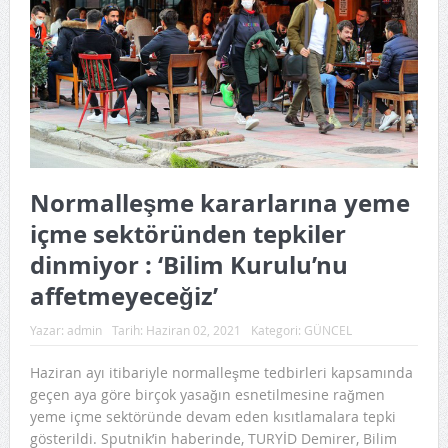
Normalleşme kararlarına yeme
içme sektöründen tepkiler
dinmiyor : ‘Bilim Kurulu’nu
affetmeyeceğiz’
Yazar:
admin
Tarih:
Haziran 02, 2021
Kategori:
GÜNCEL
Haziran ayı itibariyle normalleşme tedbirleri kapsamında
geçen aya göre birçok yasağın esnetilmesine rağmen
yeme içme sektöründe devam eden kısıtlamalara tepki
gösterildi. Sputnik’in haberinde, TURYİD Demirer, Bilim