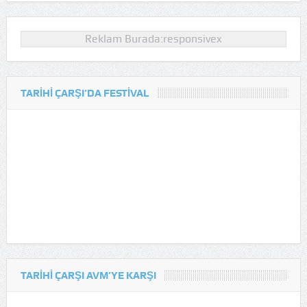
Reklam Burada:responsivex
TARIHI ÇARŞI’DA FESTIVAL
TARIHI ÇARŞI AVM’YE KARŞI