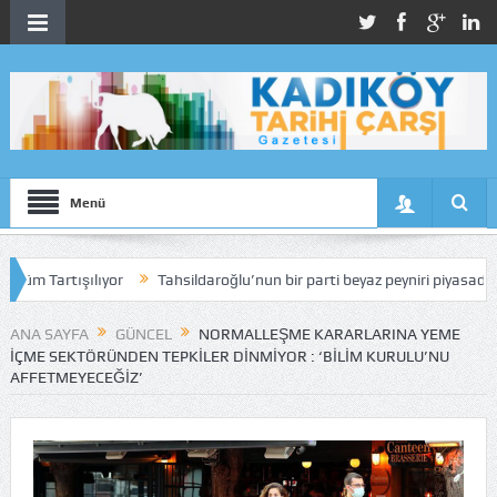
Menü
rtışılıyor
Tahsildaroğlu’nun bir parti beyaz peyniri piyasadan toplatı
ANA SAYFA
GÜNCEL
NORMALLEŞME KARARLARINA YEME
IÇME SEKTÖRÜNDEN TEPKILER DINMIYOR : ‘BILIM KURULU’NU
AFFETMEYECEĞIZ’