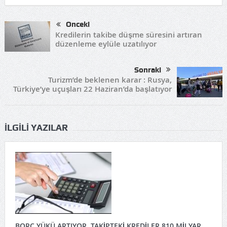
Önceki
Kredilerin takibe düşme süresini artıran
düzenleme eylüle uzatılıyor
Sonraki
Turizm’de beklenen karar : Rusya,
Türkiye’ye uçuşları 22 Haziran’da başlatıyor
İLGILI YAZILAR
BORÇ YÜKÜ ARTIYOR, TAKİPTEKİ KREDİLER 810 MİLYAR