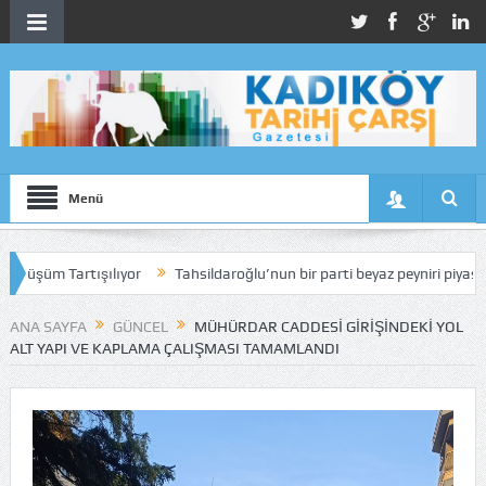
Menü
rtışılıyor
Tahsildaroğlu’nun bir parti beyaz peyniri piyasadan toplatı
ANA SAYFA
GÜNCEL
MÜHÜRDAR CADDESI GIRIŞINDEKI YOL
ALT YAPI VE KAPLAMA ÇALIŞMASI TAMAMLANDI