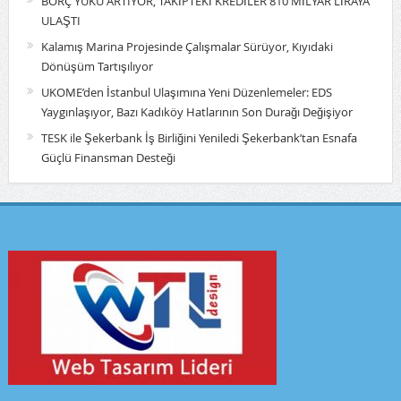
BORÇ YÜKÜ ARTIYOR, TAKİPTEKİ KREDİLER 810 MİLYAR LİRAYA
ULAŞTI
Kalamış Marina Projesinde Çalışmalar Sürüyor, Kıyıdaki
Dönüşüm Tartışılıyor
UKOME’den İstanbul Ulaşımına Yeni Düzenlemeler: EDS
Yaygınlaşıyor, Bazı Kadıköy Hatlarının Son Durağı Değişiyor
TESK ile Şekerbank İş Birliğini Yeniledi Şekerbank’tan Esnafa
Güçlü Finansman Desteği