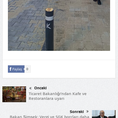
Paylaş
0
Önceki
Ticaret Bakanlığı’ndan Kafe ve
Restoranlara uyarı
Sonraki
Bakan Şimşek: Vergi ve SGK borçları daha