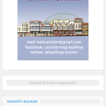
Reklam Burada:responsivex
KADIKÖY BAZAAR