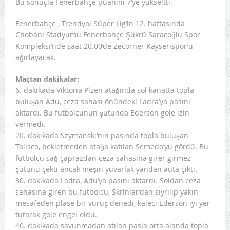
Bu sonuçla Fenerbahçe puanını 7’ye yükseltti.
Fenerbahçe , Trendyol Süper Lig’in 12. haftasında
Chobani Stadyumu Fenerbahçe Şükrü Saracoğlu Spor
Kompleksi’nde saat 20.00’de Zecorner Kayserispor’u
ağırlayacak.
Maçtan dakikalar:
6. dakikada Viktoria Plzen atağında sol kanatta topla
buluşan Adu, ceza sahası önündeki Ladra’ya pasını
aktardı. Bu futbolcunun şutunda Ederson gole izin
vermedi.
20. dakikada Szymanski’nin pasında topla buluşan
Talisca, bekletmeden atağa katılan Semedo’yu gördü. Bu
futbolcu sağ çaprazdan ceza sahasına girer girmez
şutunu çekti ancak meşin yuvarlak yandan auta çıktı.
30. dakikada Ladra, Adu’ya pasını aktardı. Soldan ceza
sahasına giren bu futbolcu, Skriniar’dan sıyrılıp yakın
mesafeden plase bir vuruş denedi, kaleci Ederson iyi yer
tutarak gole engel oldu.
40. dakikada savunmadan atılan pasla orta alanda topla