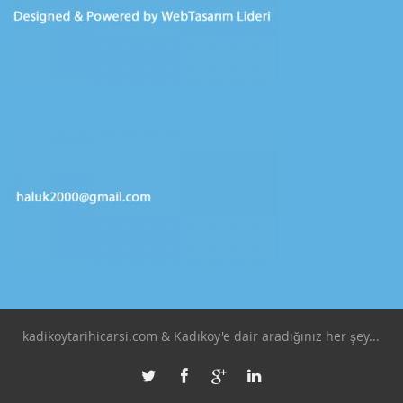
kadikoytarihicarsi.com & Kadıkoy'e dair aradığınız her şey...