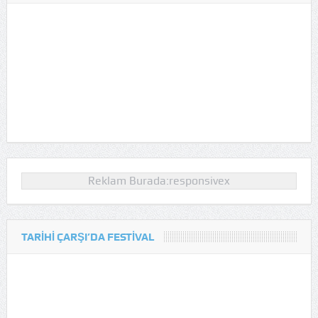
Reklam Burada:responsivex
TARIHI ÇARŞI’DA FESTIVAL