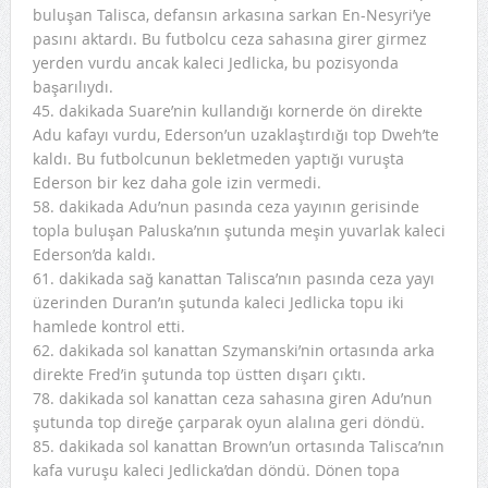
buluşan Talisca, defansın arkasına sarkan En-Nesyri’ye
pasını aktardı. Bu futbolcu ceza sahasına girer girmez
yerden vurdu ancak kaleci Jedlicka, bu pozisyonda
başarılıydı.
45. dakikada Suare’nin kullandığı kornerde ön direkte
Adu kafayı vurdu, Ederson’un uzaklaştırdığı top Dweh’te
kaldı. Bu futbolcunun bekletmeden yaptığı vuruşta
Ederson bir kez daha gole izin vermedi.
58. dakikada Adu’nun pasında ceza yayının gerisinde
topla buluşan Paluska’nın şutunda meşin yuvarlak kaleci
Ederson’da kaldı.
61. dakikada sağ kanattan Talisca’nın pasında ceza yayı
üzerinden Duran’ın şutunda kaleci Jedlicka topu iki
hamlede kontrol etti.
62. dakikada sol kanattan Szymanski’nin ortasında arka
direkte Fred’in şutunda top üstten dışarı çıktı.
78. dakikada sol kanattan ceza sahasına giren Adu’nun
şutunda top direğe çarparak oyun alalına geri döndü.
85. dakikada sol kanattan Brown’un ortasında Talisca’nın
kafa vuruşu kaleci Jedlicka’dan döndü. Dönen topa