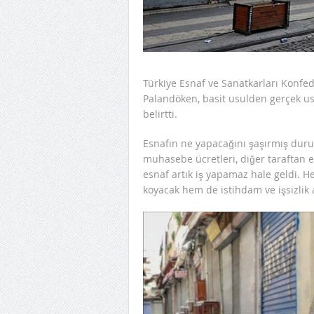
Türkiye Esnaf ve Sanatkarları Konf
Palandöken, basit usulden gerçek usu
belirtti.
Esnafın ne yapacağını şaşırmış duru
muhasebe ücretleri, diğer taraftan e
esnaf artık iş yapamaz hale geldi. 
koyacak hem de istihdam ve işsizlik 