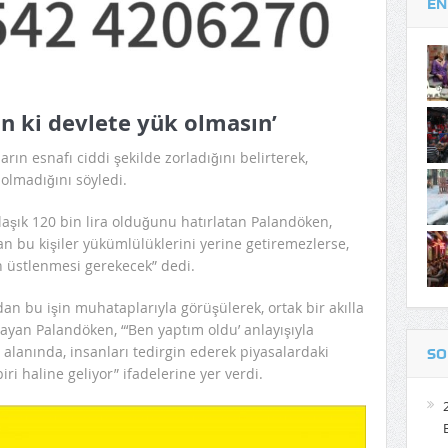
EN
in ki devlete yük olmasın’
ın esnafı ciddi şekilde zorladığını belirterek,
lmadığını söyledi.
klaşık 120 bin lira olduğunu hatırlatan Palandöken,
an bu kişiler yükümlülüklerini yerine getiremezlerse,
n üstlenmesi gerekecek” dedi.
n bu işin muhataplarıyla görüşülerek, ortak bir akılla
layan Palandöken, “‘Ben yaptım oldu’ anlayışıyla
 alanında, insanları tedirgin ederek piyasalardaki
SO
 haline geliyor” ifadelerine yer verdi.