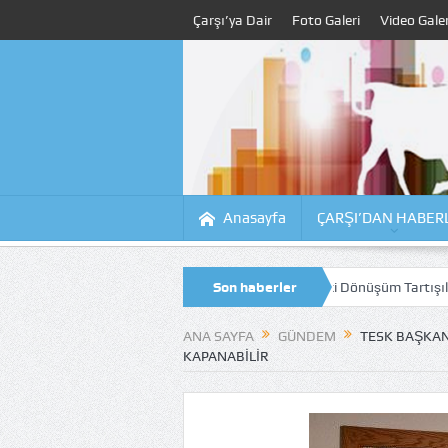
Çarşı’ya Dair
Foto Galeri
Video Galer
Anasayfa
ÇARŞI’DAN HABER
sinde Çalışmalar Sürüyor, Kıyıdaki Dönüşüm Tartışılıyor
Son haberler
Tahsildaroğ
ANA SAYFA
GÜNDEM
TESK BAŞKAN
KAPANABILIR