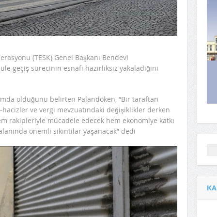
ederasyonu (TESK) Genel Başkanı Bendevi
le geçiş sürecinin esnafı hazırlıksız yakaladığını
mda olduğunu belirten Palandöken, “Bir taraftan
-hacizler ve vergi mevzuatındaki değişiklikler derken
Hem rakipleriyle mücadele edecek hem ekonomiye katkı
alanında önemli sıkıntılar yaşanacak” dedi
KA