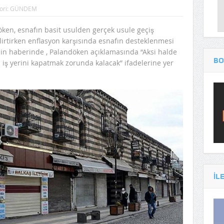
ori:
GÜNDEM
ken, esnafın basit usulden gerçek usule geçiş
elirtirken enflasyon karşısında esnafın desteklenmesi
’nin haberinde , Palandöken açıklamasında “Aksi halde
BO
a iş yerini kapatmak zorunda kalacak” ifadelerine yer
IL