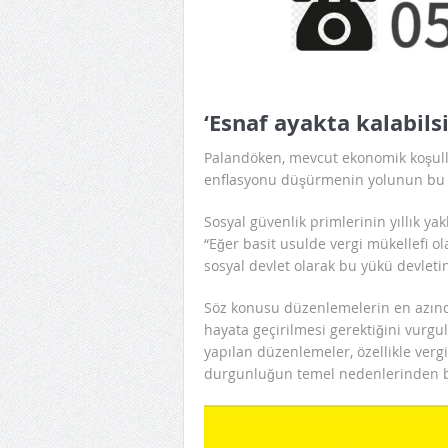
‘Esnaf ayakta kalabils
Palandöken, mevcut ekonomik koşullar
enflasyonu düşürmenin yolunun bu o
Sosyal güvenlik primlerinin yıllık ya
“Eğer basit usulde vergi mükellefi ol
sosyal devlet olarak bu yükü devleti
Söz konusu düzenlemelerin en azında
hayata geçirilmesi gerektiğini vurgu
yapılan düzenlemeler, özellikle vergi
durgunluğun temel nedenlerinden biri