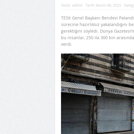
Yazar:
admin
Tarih:
Kasım 08, 2025
Kateg
TESK Genel Başkanı Bendevi Palandö
sürecine hazırlıksız yakalandığını b
gerektiğini söyledi. Dünya Gazetesi
bu insanlar, 250 ila 300 bin arasınd
verdi.