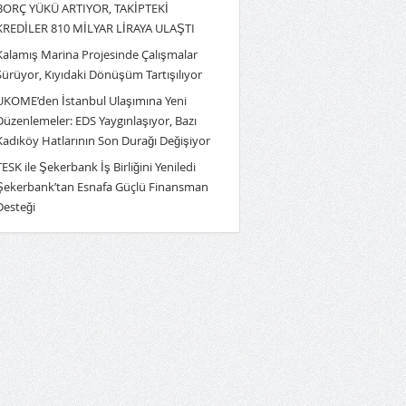
BORÇ YÜKÜ ARTIYOR, TAKİPTEKİ
KREDİLER 810 MİLYAR LİRAYA ULAŞTI
Kalamış Marina Projesinde Çalışmalar
Sürüyor, Kıyıdaki Dönüşüm Tartışılıyor
UKOME’den İstanbul Ulaşımına Yeni
Düzenlemeler: EDS Yaygınlaşıyor, Bazı
Kadıköy Hatlarının Son Durağı Değişiyor
TESK ile Şekerbank İş Birliğini Yeniledi
Şekerbank’tan Esnafa Güçlü Finansman
Desteği