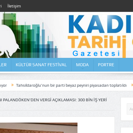
i
İletişim
LER
KÜLTÜR SANAT FESTİVAL
MODA
PORTRE
lu’nun bir parti beyaz peyniri piyasadan toplatıldı
Moda Caddesi’nde 
I PALANDÖKEN’DEN VERGI AÇIKLAMASI: 300 BIN IŞ YERI