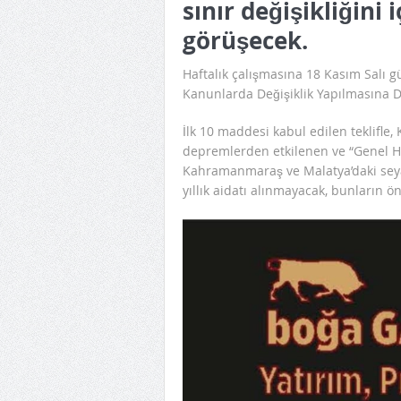
sınır değişikliğini 
görüşecek.
Haftalık çalışmasına 18 Kasım Salı g
Kanunlarda Değişiklik Yapılmasına D
İlk 10 maddesi kabul edilen teklifl
depremlerden etkilenen ve “Genel Hay
Kahramanmaraş ve Malatya’daki seyah
yıllık aidatı alınmayacak, bunların ön