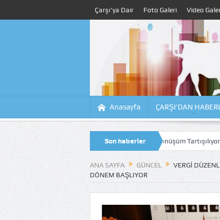
Çarşı’ya Dair
Foto Galeri
Video Galer
Anasayfa
ÇARŞI’DAN HABER
sinde Çalışmalar Sürüyor, Kıyıdaki Dönüşüm Tartışılıyor
Son haberler
Tahsildaroğl
ANA SAYFA
GÜNCEL
VERGI DÜZENLE
DÖNEM BAŞLIYOR