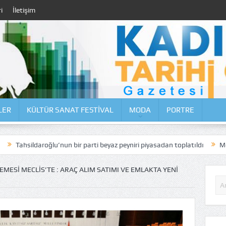
i
İletişim
LER
KÜLTÜR SANAT FESTİVAL
MODA
PORTRE
u’nun bir parti beyaz peyniri piyasadan toplatıldı
Moda Caddesi’nde 
MESI MECLIS’TE : ARAÇ ALIM SATIMI VE EMLAKTA YENI