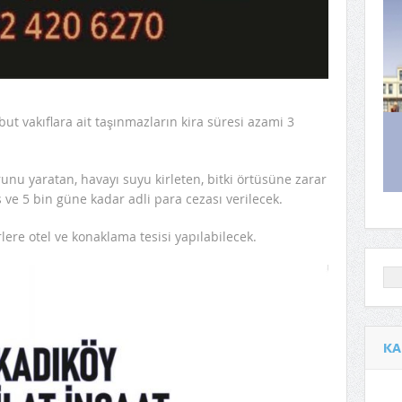
t vakıflara ait taşınmazların kira süresi azami 3
orunu yaratan, havayı suyu kirleten, bitki örtüsüne zarar
s ve 5 bin güne kadar adli para cezası verilecek.
rlere otel ve konaklama tesisi yapılabilecek.
KA