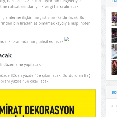
atışı, bazı özel sağlık kuruluşlarının belgeleriyle,
EN
tme ruhsatlarından yıllık vergi harcı alınacak.
 işlemlerine ilişkin harç istisnası kaldırılacak. Bu
erinden bin liradan az olmamak kaydıyla nispi noter
binde iki oranında harç tahsil edilecek.
lacak
gili düzenleme yapılacak.
üzde 32’den yüzde 45’e çıkarılacak. Durdurulan Bağ-
 oranı yüzde 45’e çıkarılacak.
SO