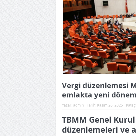
Vergi düzenlemesi Me
emlakta yeni dönem
Yazar:
admin
Tarih:
Kasım 20, 2025
Kateg
TBMM Genel Kurulu
düzenlemeleri ve as