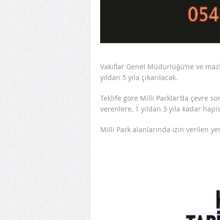
Vakıflar Genel Müdürlüğü’ne ve mazbu
yıldan 5 yıla çıkarılacak.
Teklife göre Milli Parklar’da çevre s
verenlere, 1 yıldan 3 yıla kadar hapi
Milli Park alanlarında izin verilen ye