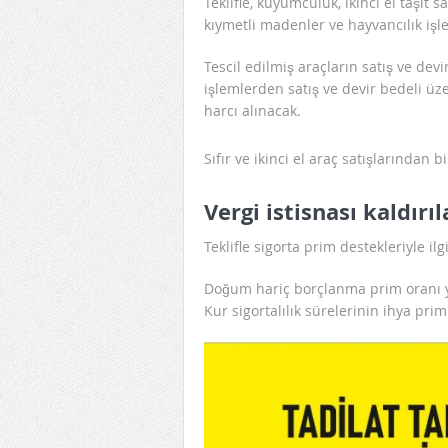
Teklifle, kuyumculuk, ikinci el taşıt s
kıymetli madenler ve hayvancılık işle
Tescil edilmiş araçların satış ve devir
işlemlerden satış ve devir bedeli üz
harcı alınacak.
Sıfır ve ikinci el araç satışlarından 
Vergi istisnası kaldırı
Teklifle sigorta prim destekleriyle il
Doğum hariç borçlanma prim oranı y
Kur sigortalılık sürelerinin ihya prim