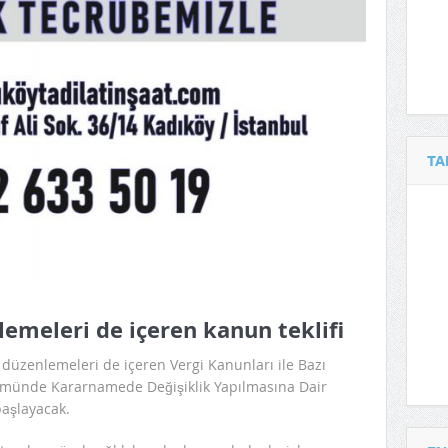
TA
lemeleri de içeren kanun teklifi
düzenlemeleri de içeren Vergi Kanunları ile Bazı
kmünde Kararnamede Değişiklik Yapılmasına Dair
başlayacak.