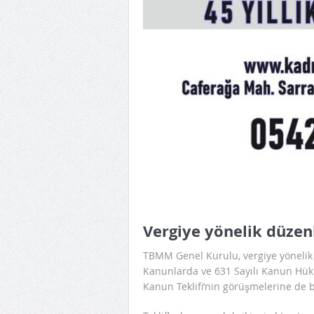
Vergiye yönelik düzen
TBMM Genel Kurulu, vergiye yönelik 
Kanunlarda ve 631 Sayılı Kanun Hü
Kanun Teklifi’nin görüşmelerine de 