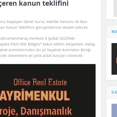
içeren kanun teklifini
ünü başlayan Genel Kurul, Vakıflar Kanunu ile Bazı
air Kanun Teklifi’nin görüşmelerine devam edecek.
BO
e, Kahramanmaraş merkezli 6 Şubat 2023’teki
ata Etkili Afet Bölgesi” kabul edilen Adıyaman, Hatay,
at acentelerinden bu yıl Seyahat Acentaları Birliği
ceki dönemlere ait yıllık aidat borçları silinecek.
IL