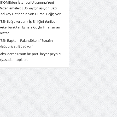
UKOME’den İstanbul Ulaşımına Yeni
Düzenlemeler: EDS Yaygınlaşıyor, Bazı
Kadıköy Hatlarının Son Durağı Değişiyor
TESK ile Şekerbank İş Birliğini Yeniledi
Şekerbank’tan Esnafa Güçlü Finansman
Desteği
TESK Başkanı Palandöken: “Esnafın
Mağduriyeti Büyüyor”
Tahsildaroğlu’nun bir parti beyaz peyniri
piyasadan toplatıldı