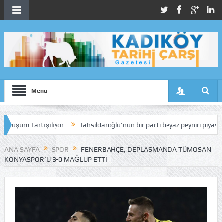
Menü
Tartışılıyor
Tahsildaroğlu’nun bir parti beyaz peyniri piyasadan topla
ANA SAYFA
SPOR
FENERBAHÇE, DEPLASMANDA TÜMOSAN
KONYASPOR’U 3-0 MAĞLUP ETTI