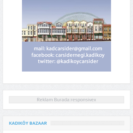
Reklam Burada:responsivex
KADIKÖY BAZAAR