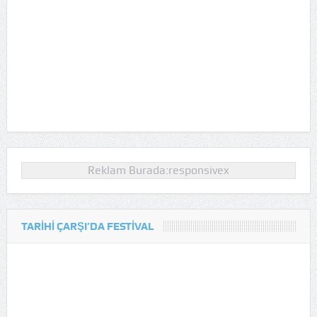
Reklam Burada:responsivex
TARIHI ÇARŞI’DA FESTIVAL