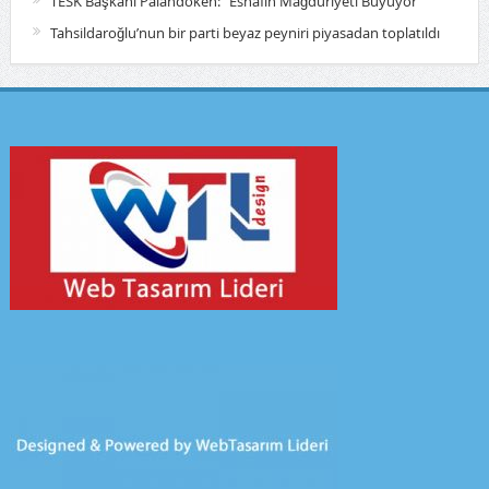
TESK Başkanı Palandöken: “Esnafın Mağduriyeti Büyüyor”
Tahsildaroğlu’nun bir parti beyaz peyniri piyasadan toplatıldı