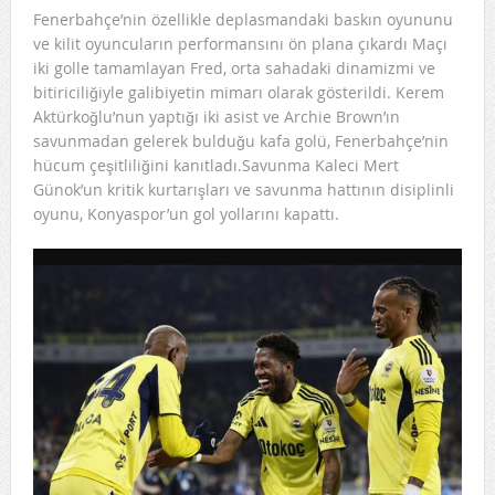
Fenerbahçe’nin özellikle deplasmandaki baskın oyununu
ve kilit oyuncuların performansını ön plana çıkardı Maçı
iki golle tamamlayan Fred, orta sahadaki dinamizmi ve
bitiriciliğiyle galibiyetin mimarı olarak gösterildi. Kerem
Aktürkoğlu’nun yaptığı iki asist ve Archie Brown’ın
savunmadan gelerek bulduğu kafa golü, Fenerbahçe’nin
hücum çeşitliliğini kanıtladı.Savunma Kaleci Mert
Günok’un kritik kurtarışları ve savunma hattının disiplinli
oyunu, Konyaspor’un gol yollarını kapattı.