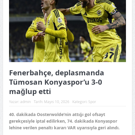
Fenerbahçe, deplasmanda
Tümosan Konyaspor’u 3-0
mağlup etti
Yazar:
admin
Tarih:
Mayıs 10, 2026
Kategori:
Spor
40. dakikada Oosterwolde’nin attığı gol ofsayt
gerekçesiyle iptal edilirken, 74. dakikada Konyaspor
lehine verilen penaltı kararı VAR uyarısıyla geri alındı.