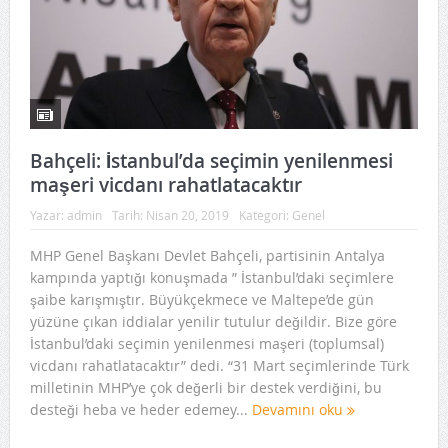
Bahçeli: İstanbul’da seçimin yenilenmesi
maşeri vicdanı rahatlatacaktır
Yazar:
admin
Tarih:
Nisan 20, 2019
Kategori:
Genel
MHP Genel Başkanı Devlet Bahçeli, partisinin Antalya
kampında yaptığı konuşmada ” İstanbul’daki seçimlere
şaibe karışmıştır. Büyükçekmece ve Maltepe’de gün
yüzüne çıkan iddialar yenilir tutulur değildir. Bize göre
İstanbul’daki seçimin yenilenmesi maşeri (toplumsal)
vicdanı rahatlatacaktır” dedi. “31 Mart seçimlerinde Türk
milletinin MHP’ye çok değerli bir destek verdiğini, bu
desteği heba ve heder edemey...
Devamını oku