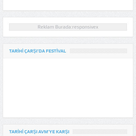
Reklam Burada:responsivex
TARIHI ÇARŞI’DA FESTIVAL
TARIHI ÇARŞI AVM’YE KARŞI