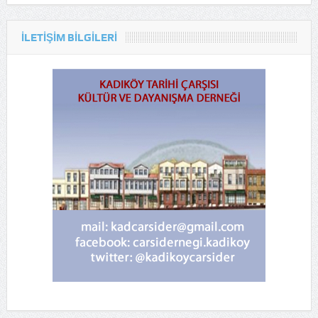
ILETIŞIM BILGILERI