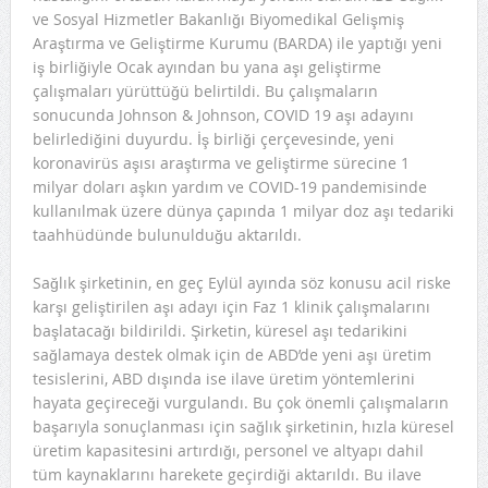
ve Sosyal Hizmetler Bakanlığı Biyomedikal Gelişmiş
Araştırma ve Geliştirme Kurumu (BARDA) ile yaptığı yeni
iş birliğiyle Ocak ayından bu yana aşı geliştirme
çalışmaları yürüttüğü belirtildi. Bu çalışmaların
sonucunda Johnson & Johnson, COVID 19 aşı adayını
belirlediğini duyurdu. İş birliği çerçevesinde, yeni
koronavirüs aşısı araştırma ve geliştirme sürecine 1
milyar doları aşkın yardım ve COVID-19 pandemisinde
kullanılmak üzere dünya çapında 1 milyar doz aşı tedariki
taahhüdünde bulunulduğu aktarıldı.
Sağlık şirketinin, en geç Eylül ayında söz konusu acil riske
karşı geliştirilen aşı adayı için Faz 1 klinik çalışmalarını
başlatacağı bildirildi. Şirketin, küresel aşı tedarikini
sağlamaya destek olmak için de ABD’de yeni aşı üretim
tesislerini, ABD dışında ise ilave üretim yöntemlerini
hayata geçireceği vurgulandı. Bu çok önemli çalışmaların
başarıyla sonuçlanması için sağlık şirketinin, hızla küresel
üretim kapasitesini artırdığı, personel ve altyapı dahil
tüm kaynaklarını harekete geçirdiği aktarıldı. Bu ilave