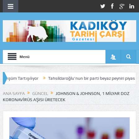
Menü
Tartışılıyor
Tahsildaroğlu’nun bir parti beyaz peyniri piyasadan topl
ANA SAYFA
GÜNCEL
JOHNSON & JOHNSON, 1 MILYAR DOZ
KORONAVIRÜS AŞISI ÜRETECEK