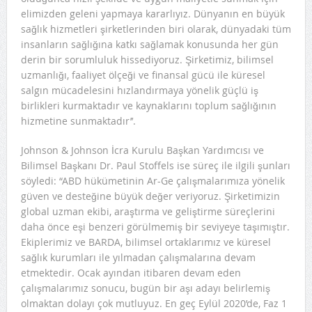
elimizden geleni yapmaya kararlıyız. Dünyanın en büyük
sağlık hizmetleri şirketlerinden biri olarak, dünyadaki tüm
insanların sağlığına katkı sağlamak konusunda her gün
derin bir sorumluluk hissediyoruz. Şirketimiz, bilimsel
uzmanlığı, faaliyet ölçeği ve finansal gücü ile küresel
salgın mücadelesini hızlandırmaya yönelik güçlü iş
birlikleri kurmaktadır ve kaynaklarını toplum sağlığının
hizmetine sunmaktadır’’.
Johnson & Johnson İcra Kurulu Başkan Yardımcısı ve
Bilimsel Başkanı Dr. Paul Stoffels ise süreç ile ilgili şunları
söyledi: “ABD hükümetinin Ar-Ge çalışmalarımıza yönelik
güven ve desteğine büyük değer veriyoruz. Şirketimizin
global uzman ekibi, araştırma ve geliştirme süreçlerini
daha önce eşi benzeri görülmemiş bir seviyeye taşımıştır.
Ekiplerimiz ve BARDA, bilimsel ortaklarımız ve küresel
sağlık kurumları ile yılmadan çalışmalarına devam
etmektedir. Ocak ayından itibaren devam eden
çalışmalarımız sonucu, bugün bir aşı adayı belirlemiş
olmaktan dolayı çok mutluyuz. En geç Eylül 2020’de, Faz 1