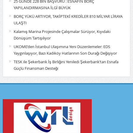
25 GÜNDE 228 BİN BAŞVURU : ESNAFIN BORÇ
YAPILANDIRMASINA İLGİ BÜYÜK
BORÇ YÜKÜ ARTIYOR, TAKİPTEKİ KREDİLER 810 MİLYAR LİRAYA
ULAŞTI
Kalamış Marina Projesinde Çalışmalar Sürüyor, Kıyıdaki
Dönüşüm Tartışılıyor
UKOME’den İstanbul Ulaşımına Yeni Düzenlemeler: EDS
Yaygınlaşıyor, Bazı Kadıköy Hatlarının Son Durağı Değişiyor
TESK ile Şekerbank İş Birliğini Yeniledi Şekerbank’tan Esnafa
Güçlü Finansman Desteği