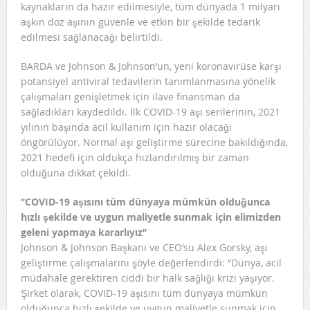
kaynakların da hazır edilmesiyle, tüm dünyada 1 milyarı
aşkın doz aşının güvenle ve etkin bir şekilde tedarik
edilmesi sağlanacağı belirtildi.
BARDA ve Johnson & Johnson’un, yeni koronavirüse karşı
potansiyel antiviral tedavilerin tanımlanmasına yönelik
çalışmaları genişletmek için ilave finansman da
sağladıkları kaydedildi. İlk COVID-19 aşı serilerinin, 2021
yılının başında acil kullanım için hazır olacağı
öngörülüyor. Normal aşı geliştirme sürecine bakıldığında,
2021 hedefi için oldukça hızlandırılmış bir zaman
olduğuna dikkat çekildi.
’’COVID-19 aşısını tüm dünyaya mümkün olduğunca
hızlı şekilde ve uygun maliyetle sunmak için elimizden
geleni yapmaya kararlıyız’’
Johnson & Johnson Başkanı ve CEO’su Alex Gorsky, aşı
geliştirme çalışmalarını şöyle değerlendirdi: “Dünya, acil
müdahale gerektiren ciddi bir halk sağlığı krizi yaşıyor.
Şirket olarak, COVID-19 aşısını tüm dünyaya mümkün
olduğunca hızlı şekilde ve uygun maliyetle sunmak için