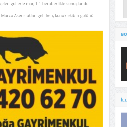
gelen gollerle maç 1-1 beraberlikle sonuçlandı.
 Marco Asensio’dan gelirken, konuk ekibin golünü
BO
IL