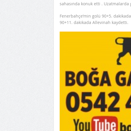
sahasında konuk etti . Uzatmalarda 
Fenerbahçe’min golü 90+5. dakikada
90+11. dakikada Allevinah kaydetti.