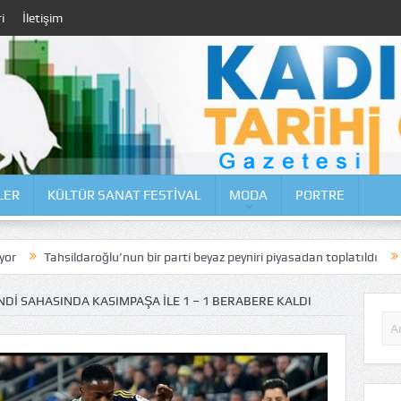
i
İletişim
LER
KÜLTÜR SANAT FESTİVAL
MODA
PORTRE
roğlu’nun bir parti beyaz peyniri piyasadan toplatıldı
Moda Caddesi’n
DI SAHASINDA KASIMPAŞA ILE 1 – 1 BERABERE KALDI