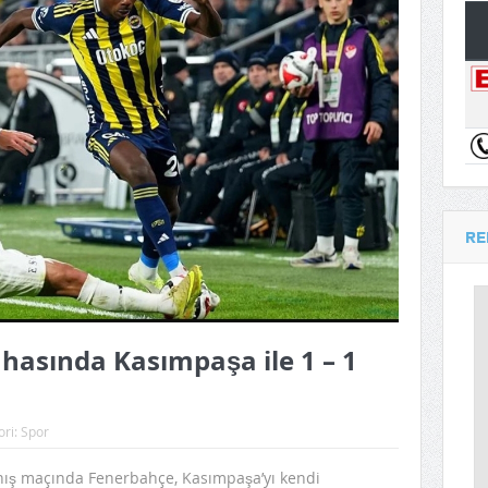
RE
hasında Kasımpaşa ile 1 – 1
ori:
Spor
anış maçında Fenerbahçe, Kasımpaşa’yı kendi