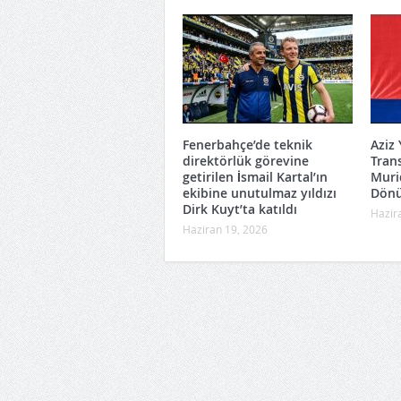
Fenerbahçe’de teknik
Aziz 
direktörlük görevine
Tran
getirilen İsmail Kartal’ın
Muri
ekibine unutulmaz yıldızı
Dön
Dirk Kuyt’ta katıldı
Hazir
Haziran 19, 2026