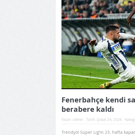
Fenerbahçe kendi sa
berabere kaldı
Yazar:
admin
Tarih:
Şubat 24, 2026
Kateg
Trendyol Süper Lig’in 23. hafta kap