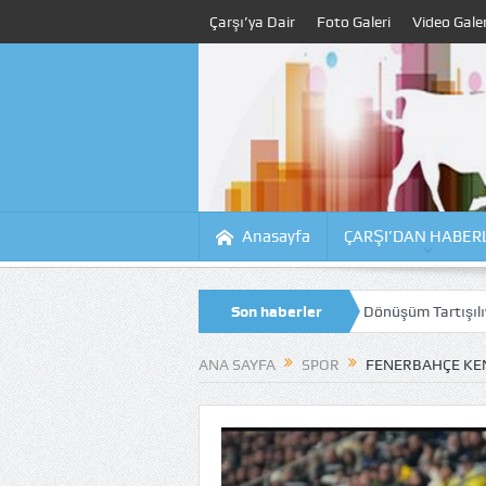
Çarşı’ya Dair
Foto Galeri
Video Galer
Anasayfa
ÇARŞI’DAN HABER
ojesinde Çalışmalar Sürüyor, Kıyıdaki Dönüşüm Tartışılıyor
Son haberler
Tahsilda
ANA SAYFA
SPOR
FENERBAHÇE KEN