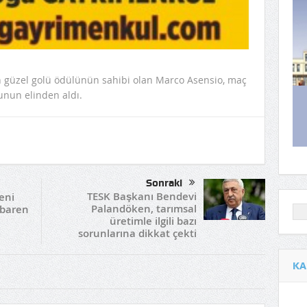
n güzel golü ödülünün sahibi olan Marco Asensio, maç
unun elinden aldı.
Sonraki
TESK Başkanı Bendevi
eni
Palandöken, tarımsal
ibaren
üretimle ilgili bazı
sorunlarına dikkat çekti
KA