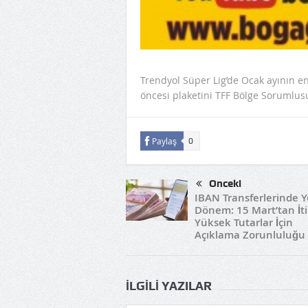
Trendyol Süper Lig’de Ocak ayının e
öncesi plaketini TFF Bölge Sorumlus
Paylaş
0
Önceki
IBAN Transferlerinde Y
Dönem: 15 Mart’tan İt
Yüksek Tutarlar İçin
Açıklama Zorunluluğu
İLGILI YAZILAR