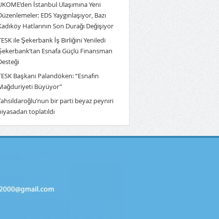
UKOME’den İstanbul Ulaşımına Yeni
Düzenlemeler: EDS Yaygınlaşıyor, Bazı
Kadıköy Hatlarının Son Durağı Değişiyor
TESK ile Şekerbank İş Birliğini Yeniledi
Şekerbank’tan Esnafa Güçlü Finansman
Desteği
TESK Başkanı Palandöken: “Esnafın
Mağduriyeti Büyüyor”
Tahsildaroğlu’nun bir parti beyaz peyniri
piyasadan toplatıldı