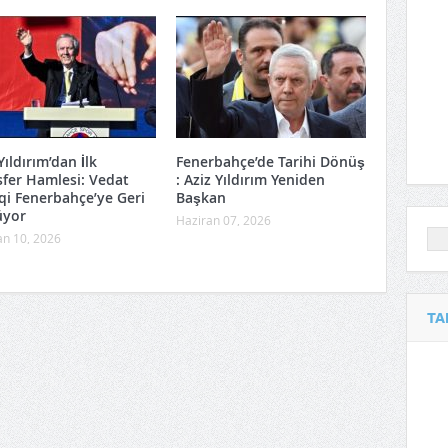
Yıldırım’dan İlk
Fenerbahçe’de Tarihi Dönüş
sfer Hamlesi: Vedat
: Aziz Yıldırım Yeniden
qi Fenerbahçe’ye Geri
Başkan
üyor
Haziran 07, 2026
an 10, 2026
TA