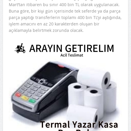
Mart’tan itibaren bu sınır 400 bin TL olarak uygulanacak.
Buna göre, bir kişi gün içerisinde tek seferde ya da parça
parça yaptığı transferlerin toplamı 400 bin TL’yi aştığında,
işlem amacını en az 20 karakterden oluşan bir
açıklamayla belirtmek zorunda olacak.