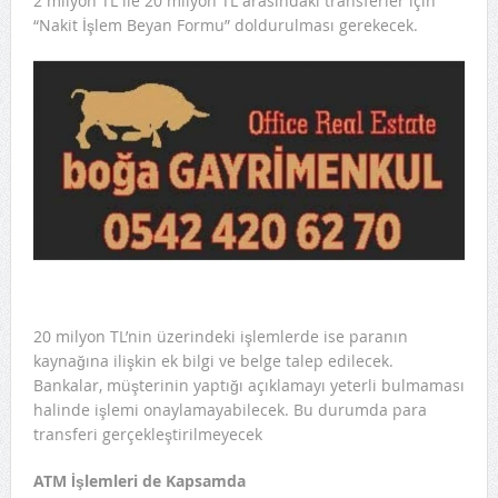
2 milyon TL ile 20 milyon TL arasındaki transferler için
“Nakit İşlem Beyan Formu” doldurulması gerekecek.
20 milyon TL’nin üzerindeki işlemlerde ise paranın
kaynağına ilişkin ek bilgi ve belge talep edilecek.
Bankalar, müşterinin yaptığı açıklamayı yeterli bulmaması
halinde işlemi onaylamayabilecek. Bu durumda para
transferi gerçekleştirilmeyecek
ATM İşlemleri de Kapsamda