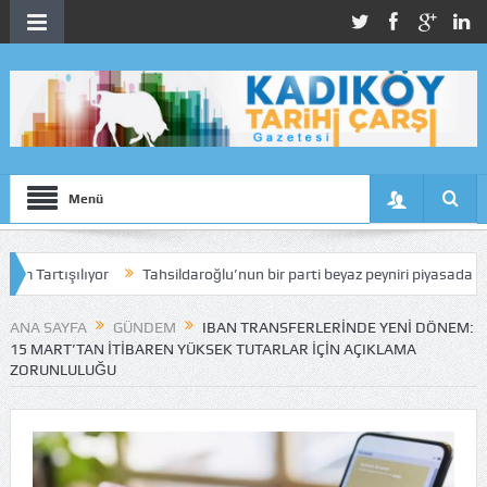
Menü
lıyor
Tahsildaroğlu’nun bir parti beyaz peyniri piyasadan toplatıldı
ANA SAYFA
GÜNDEM
IBAN TRANSFERLERINDE YENI DÖNEM:
15 MART’TAN İTIBAREN YÜKSEK TUTARLAR İÇIN AÇIKLAMA
ZORUNLULUĞU