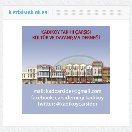
ILETIŞIM BILGILERI