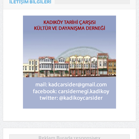
ILETIŞIM BILGILERI
Reklam Burada:responsivex