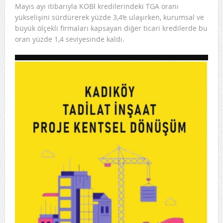
Mayıs ayı itibarıyla KOBİ kredilerindeki TGA oranı
yükselişini sürdürerek yüzde 3,4’e ulaşırken, kurumsal ve
büyük ölçekli firmaları kapsayan diğer ticari kredilerde bu
oran yüzde 1,4 seviyesinde kaldı.