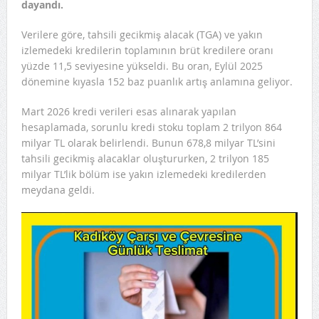
dayandı.
Verilere göre, tahsili gecikmiş alacak (TGA) ve yakın
izlemedeki kredilerin toplamının brüt kredilere oranı
yüzde 11,5 seviyesine yükseldi. Bu oran, Eylül 2025
dönemine kıyasla 152 baz puanlık artış anlamına geliyor.
Mart 2026 kredi verileri esas alınarak yapılan
hesaplamada, sorunlu kredi stoku toplam 2 trilyon 864
milyar TL olarak belirlendi. Bunun 678,8 milyar TL’sini
tahsili gecikmiş alacaklar oluştururken, 2 trilyon 185
milyar TL’lik bölüm ise yakın izlemedeki kredilerden
meydana geldi.