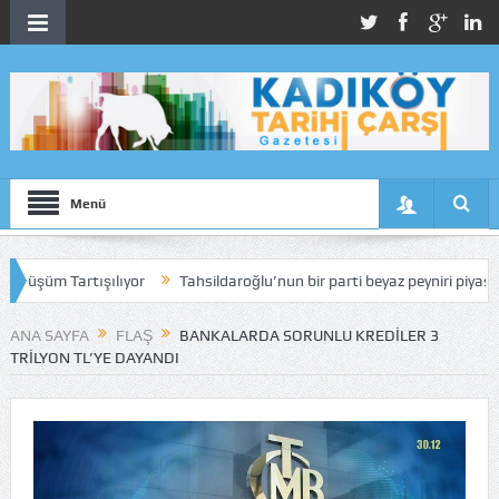
Menü
artışılıyor
Tahsildaroğlu’nun bir parti beyaz peyniri piyasadan toplat
ANA SAYFA
FLAŞ
BANKALARDA SORUNLU KREDILER 3
TRILYON TL’YE DAYANDI