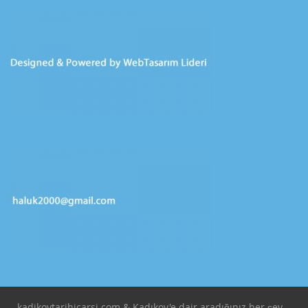
kadikoytarihicarsi.com & Kadıkoy'e dair aradığınız her şey...