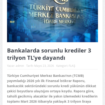
Bankalarda sorunlu krediler 3
trilyon TL’ye dayandı
Yazar:
admin
Tarih:
Mayıs 23, 2026
Kategori:
FLAŞ
Türkiye Cumhuriyet Merkez Bankası’nın (TCMB)
yayımladığı 2026 yılı ilk Finansal İstikrar Raporu,
bankacılık sektöründeki sorunlu kredi yükünün dikkat
çekici boyutlara ulaştığını ortaya koydu. Rapora göre,
tahsili gecikmiş alacaklar ile yakın izlemedeki kredilerin
toplamı Mart 2026 itibarıyla yaklaşık 3 trilyon liraya